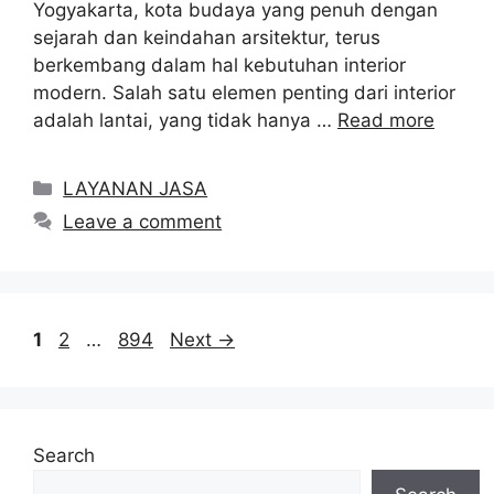
Yogyakarta, kota budaya yang penuh dengan
sejarah dan keindahan arsitektur, terus
berkembang dalam hal kebutuhan interior
modern. Salah satu elemen penting dari interior
adalah lantai, yang tidak hanya …
Read more
Categories
LAYANAN JASA
Leave a comment
Page
Page
Page
1
2
…
894
Next
→
Search