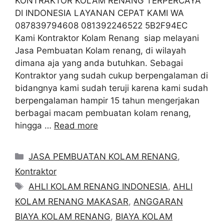
KONTRAKTOR KOLAM RENANG TERPERCAYA
DI INDONESIA LAYANAN CEPAT KAMI WA
087839794608 081392246522 5B2F94EC
Kami Kontraktor Kolam Renang siap melayani
Jasa Pembuatan Kolam renang, di wilayah
dimana aja yang anda butuhkan. Sebagai
Kontraktor yang sudah cukup berpengalaman di
bidangnya kami sudah teruji karena kami sudah
berpengalaman hampir 15 tahun mengerjakan
berbagai macam pembuatan kolam renang,
hingga …
Read more
Categories
JASA PEMBUATAN KOLAM RENANG
,
Kontraktor
Tags
AHLI KOLAM RENANG INDONESIA
,
AHLI
KOLAM RENANG MAKASAR
,
ANGGARAN
BIAYA KOLAM RENANG
,
BIAYA KOLAM