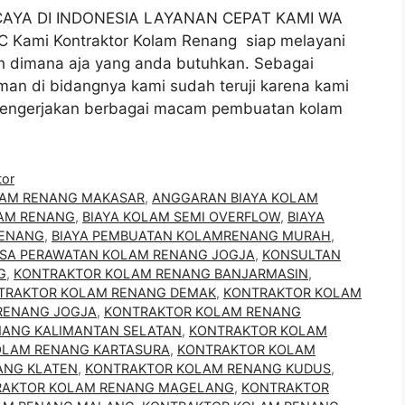
YA DI INDONESIA LAYANAN CEPAT KAMI WA
ami Kontraktor Kolam Renang siap melayani
h dimana aja yang anda butuhkan. Sebagai
an di bidangnya kami sudah teruji karena kami
mengerjakan berbagai macam pembuatan kolam
tor
LAM RENANG MAKASAR
,
ANGGARAN BIAYA KOLAM
LAM RENANG
,
BIAYA KOLAM SEMI OVERFLOW
,
BIAYA
RENANG
,
BIAYA PEMBUATAN KOLAMRENANG MURAH
,
SA PERAWATAN KOLAM RENANG JOGJA
,
KONSULTAN
G
,
KONTRAKTOR KOLAM RENANG BANJARMASIN
,
TRAKTOR KOLAM RENANG DEMAK
,
KONTRAKTOR KOLAM
RENANG JOGJA
,
KONTRAKTOR KOLAM RENANG
ANG KALIMANTAN SELATAN
,
KONTRAKTOR KOLAM
OLAM RENANG KARTASURA
,
KONTRAKTOR KOLAM
ANG KLATEN
,
KONTRAKTOR KOLAM RENANG KUDUS
,
RAKTOR KOLAM RENANG MAGELANG
,
KONTRAKTOR