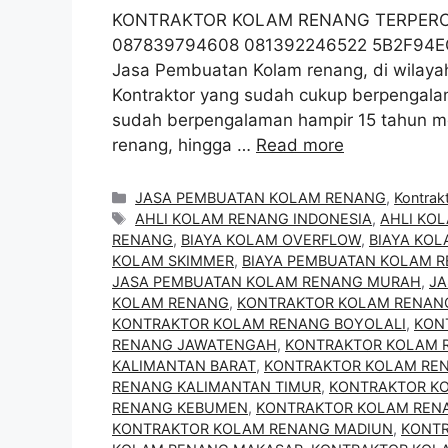
KONTRAKTOR KOLAM RENANG TERPERCA
087839794608 081392246522 5B2F94EC K
Jasa Pembuatan Kolam renang, di wilaya
Kontraktor yang sudah cukup berpengalam
sudah berpengalaman hampir 15 tahun 
renang, hingga …
Read more
Categories
JASA PEMBUATAN KOLAM RENANG
,
Kontrak
Tags
AHLI KOLAM RENANG INDONESIA
,
AHLI KO
RENANG
,
BIAYA KOLAM OVERFLOW
,
BIAYA KO
KOLAM SKIMMER
,
BIAYA PEMBUATAN KOLAM 
JASA PEMBUATAN KOLAM RENANG MURAH
,
JA
KOLAM RENANG
,
KONTRAKTOR KOLAM RENAN
KONTRAKTOR KOLAM RENANG BOYOLALI
,
KON
RENANG JAWATENGAH
,
KONTRAKTOR KOLAM 
KALIMANTAN BARAT
,
KONTRAKTOR KOLAM REN
RENANG KALIMANTAN TIMUR
,
KONTRAKTOR K
RENANG KEBUMEN
,
KONTRAKTOR KOLAM REN
KONTRAKTOR KOLAM RENANG MADIUN
,
KONT