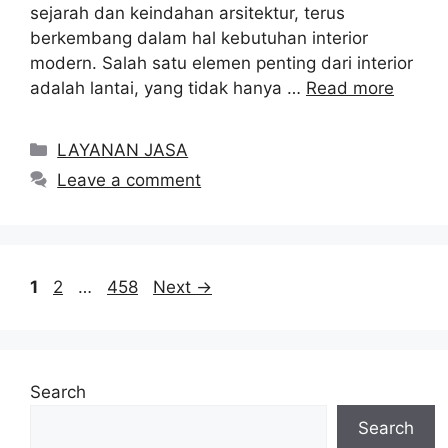
sejarah dan keindahan arsitektur, terus
berkembang dalam hal kebutuhan interior
modern. Salah satu elemen penting dari interior
adalah lantai, yang tidak hanya …
Read more
Categories
LAYANAN JASA
Leave a comment
Page
Page
Page
1
2
…
458
Next
→
Search
Search