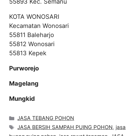
55893 Kec. Semanu
KOTA WONOSARI
Kecamatan Wonosari
55811 Baleharjo
55812 Wonosari
55813 Kepek
Purworejo
Magelang
Mungkid
Categories
JASA TEBANG POHON
Tags
JASA BERSIH SAMPAH PUING POHON
,
jasa