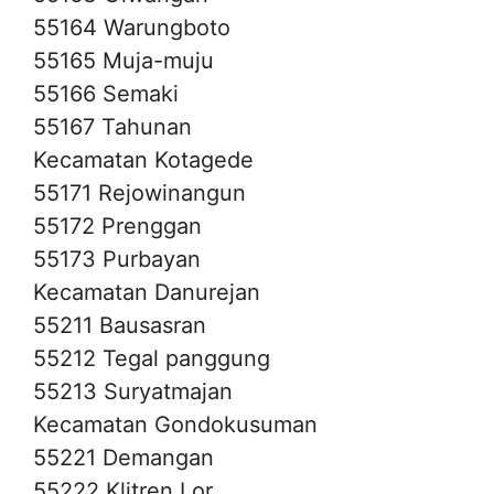
55164 Warungboto
55165 Muja-muju
55166 Semaki
55167 Tahunan
Kecamatan Kotagede
55171 Rejowinangun
55172 Prenggan
55173 Purbayan
Kecamatan Danurejan
55211 Bausasran
55212 Tegal panggung
55213 Suryatmajan
Kecamatan Gondokusuman
55221 Demangan
55222 Klitren Lor