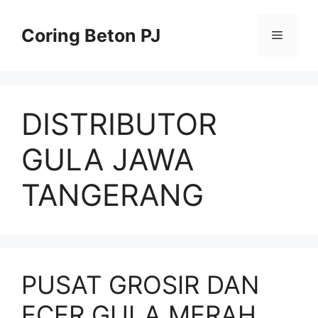
Skip
to
Coring Beton PJ
Menu
content
DISTRIBUTOR
GULA JAWA
TANGERANG
PUSAT GROSIR DAN
ECER GULA MERAH