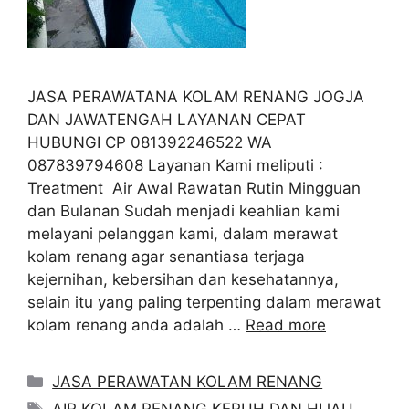
JASA PERAWATANA KOLAM RENANG JOGJA
DAN JAWATENGAH LAYANAN CEPAT
HUBUNGI CP 081392246522 WA
087839794608 Layanan Kami meliputi :
Treatment Air Awal Rawatan Rutin Mingguan
dan Bulanan Sudah menjadi keahlian kami
melayani pelanggan kami, dalam merawat
kolam renang agar senantiasa terjaga
kejernihan, kebersihan dan kesehatannya,
selain itu yang paling terpenting dalam merawat
kolam renang anda adalah …
Read more
Categories
JASA PERAWATAN KOLAM RENANG
Tags
AIR KOLAM RENANG KERUH DAN HIJAU
,