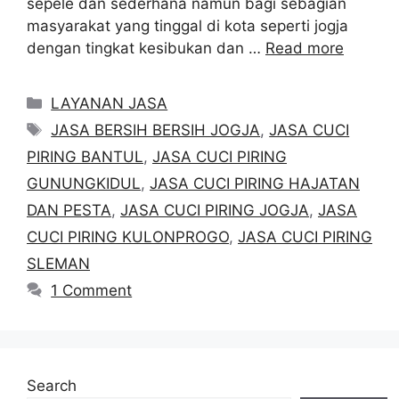
sepele dan sederhana namun bagi sebagian
masyarakat yang tinggal di kota seperti jogja
dengan tingkat kesibukan dan …
Read more
Categories
LAYANAN JASA
Tags
JASA BERSIH BERSIH JOGJA
,
JASA CUCI
PIRING BANTUL
,
JASA CUCI PIRING
GUNUNGKIDUL
,
JASA CUCI PIRING HAJATAN
DAN PESTA
,
JASA CUCI PIRING JOGJA
,
JASA
CUCI PIRING KULONPROGO
,
JASA CUCI PIRING
SLEMAN
1 Comment
Search