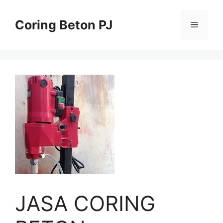
Skip
to
Coring Beton PJ
Menu
content
JASA CORING