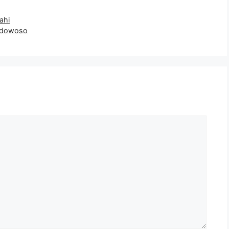
ahi
ndowoso