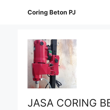
Skip
to
Coring Beton PJ
content
JASA CORING B