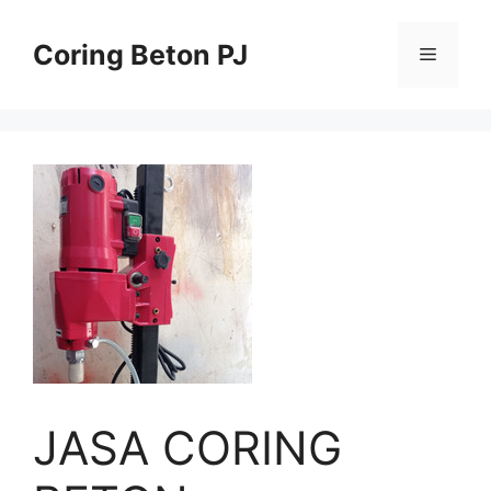
Skip
to
Coring Beton PJ
Menu
content
JASA CORING