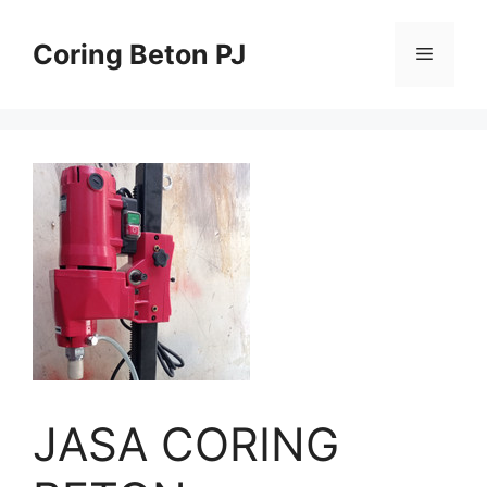
Skip
to
Coring Beton PJ
Menu
content
JASA CORING