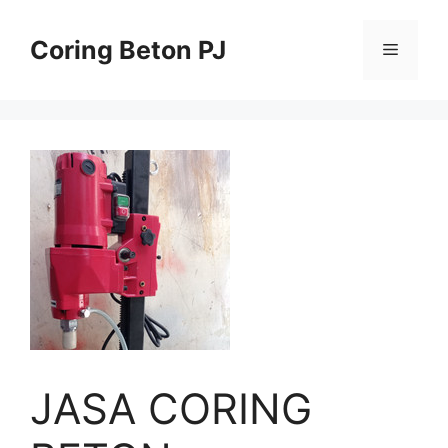
Skip
to
Coring Beton PJ
Menu
content
JASA CORING