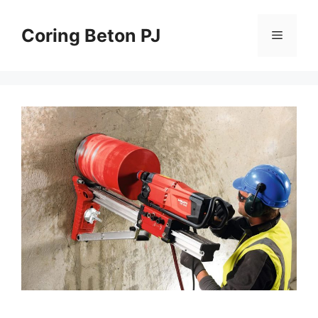
Skip
to
Coring Beton PJ
Menu
content