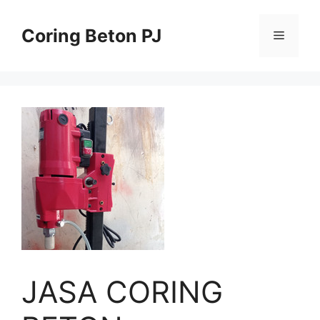
Skip
to
Coring Beton PJ
Menu
content
JASA CORING