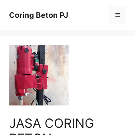
Skip
to
Coring Beton PJ
Menu
content
JASA CORING