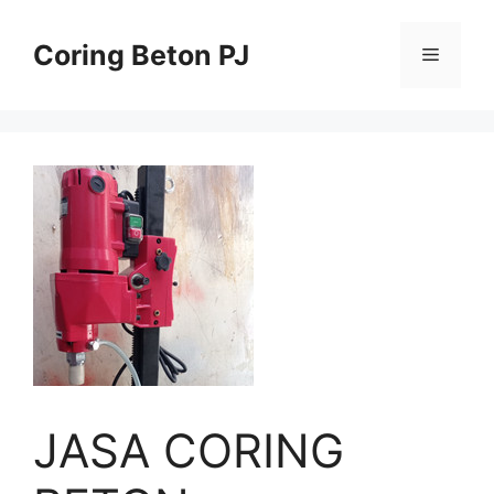
Skip
to
Coring Beton PJ
Menu
content
JASA CORING