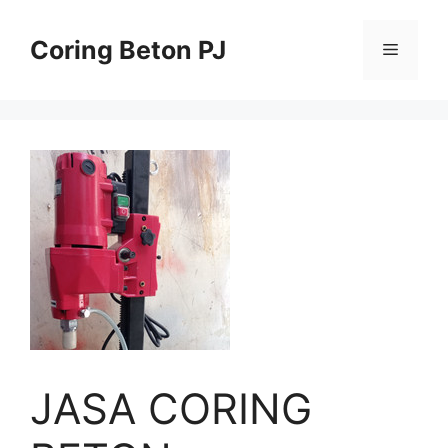
Skip
to
Coring Beton PJ
Menu
content
JASA CORING