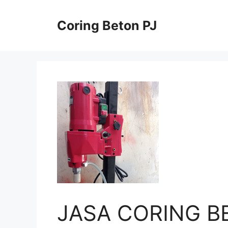
Skip
to
Coring Beton PJ
content
JASA CORING B