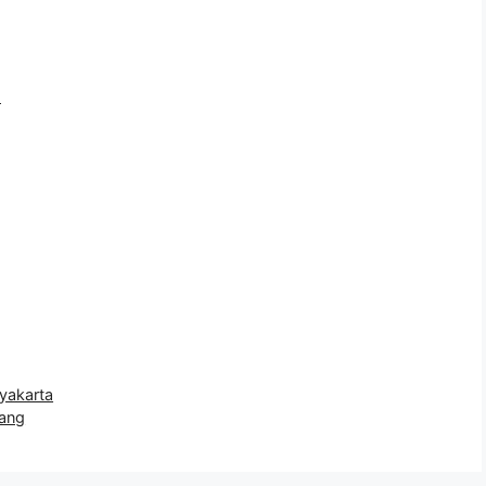
l
akarta
ang