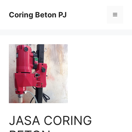
Skip
to
Coring Beton PJ
Menu
content
JASA CORING