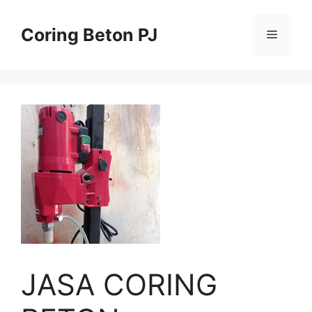
Skip
to
Coring Beton PJ
Menu
content
JASA CORING