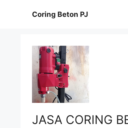
Skip
to
Coring Beton PJ
content
JASA CORING B