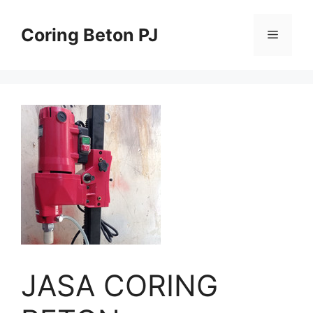
Skip
to
Coring Beton PJ
Menu
content
JASA CORING