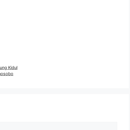
ng Kidul
nosobo