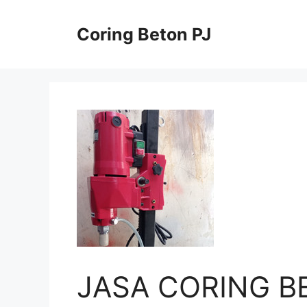
Skip
to
Coring Beton PJ
content
JASA CORING B