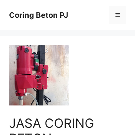
Skip
to
Coring Beton PJ
Menu
content
JASA CORING