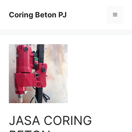
Skip
to
Coring Beton PJ
Menu
content
JASA CORING