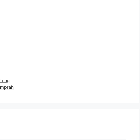
teng
amprah