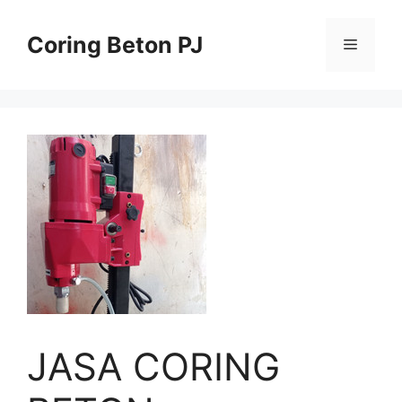
Skip
to
Coring Beton PJ
Menu
content
JASA CORING