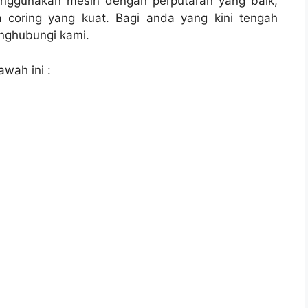
enggunakan mesin dengan perputaran yang baik,
 coring yang kuat. Bagi anda yang kini tengah
ghubungi kami.
awah ini :
l