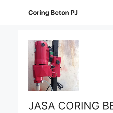
Skip
to
Coring Beton PJ
content
JASA CORING B