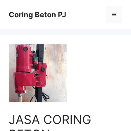
Skip
to
Coring Beton PJ
Menu
content
JASA CORING