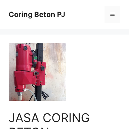
Skip
to
Coring Beton PJ
Menu
content
JASA CORING