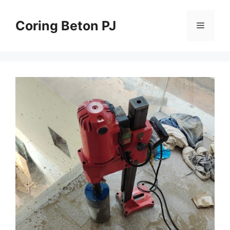
Skip
to
Coring Beton PJ
Menu
content