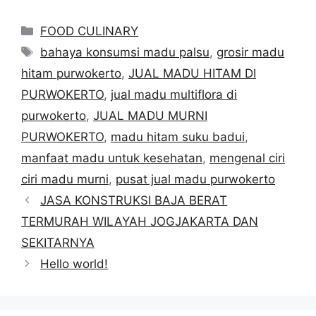
Categories
FOOD CULINARY
Tags
bahaya konsumsi madu palsu
,
grosir madu
hitam purwokerto
,
JUAL MADU HITAM DI
PURWOKERTO
,
jual madu multiflora di
purwokerto
,
JUAL MADU MURNI
PURWOKERTO
,
madu hitam suku badui
,
manfaat madu untuk kesehatan
,
mengenal ciri
ciri madu murni
,
pusat jual madu purwokerto
JASA KONSTRUKSI BAJA BERAT
TERMURAH WILAYAH JOGJAKARTA DAN
SEKITARNYA
Hello world!