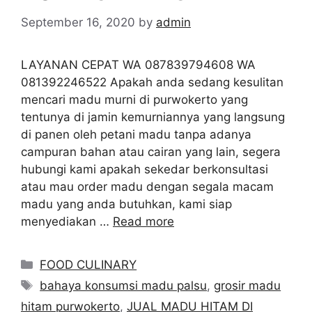
September 16, 2020
by
admin
LAYANAN CEPAT WA 087839794608 WA
081392246522 Apakah anda sedang kesulitan
mencari madu murni di purwokerto yang
tentunya di jamin kemurniannya yang langsung
di panen oleh petani madu tanpa adanya
campuran bahan atau cairan yang lain, segera
hubungi kami apakah sekedar berkonsultasi
atau mau order madu dengan segala macam
madu yang anda butuhkan, kami siap
menyediakan …
Read more
Categories
FOOD CULINARY
Tags
bahaya konsumsi madu palsu
,
grosir madu
hitam purwokerto
,
JUAL MADU HITAM DI