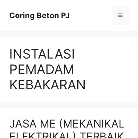
Skip
to
Coring Beton PJ
Menu
content
INSTALASI
PEMADAM
KEBAKARAN
JASA ME (MEKANIKAL
ELEKTRIKAL) TERBAIK