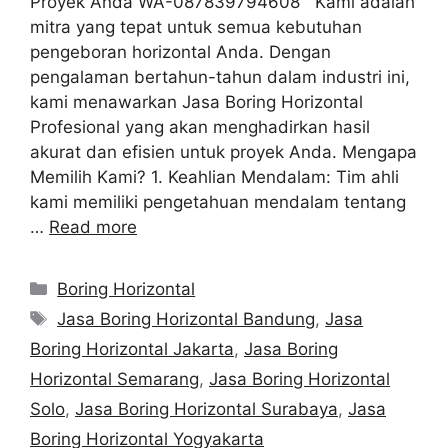
Proyek Anda WA-087839794608 Kami adalah
mitra yang tepat untuk semua kebutuhan
pengeboran horizontal Anda. Dengan
pengalaman bertahun-tahun dalam industri ini,
kami menawarkan Jasa Boring Horizontal
Profesional yang akan menghadirkan hasil
akurat dan efisien untuk proyek Anda. Mengapa
Memilih Kami? 1. Keahlian Mendalam: Tim ahli
kami memiliki pengetahuan mendalam tentang
…
Read more
Categories
Boring Horizontal
Tags
Jasa Boring Horizontal Bandung
,
Jasa
Boring Horizontal Jakarta
,
Jasa Boring
Horizontal Semarang
,
Jasa Boring Horizontal
Solo
,
Jasa Boring Horizontal Surabaya
,
Jasa
Boring Horizontal Yogyakarta