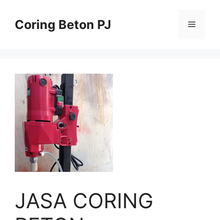
Skip
to
Coring Beton PJ
Menu
content
JASA CORING