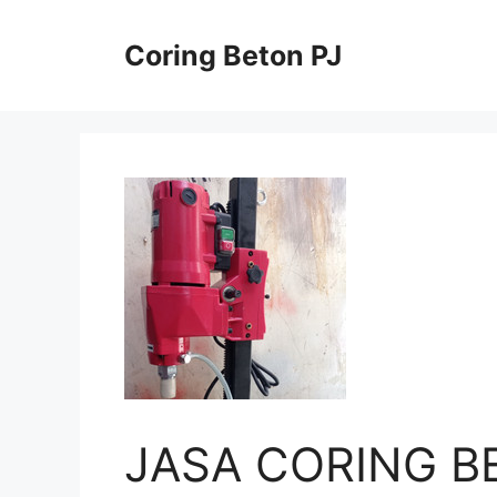
Skip
to
Coring Beton PJ
content
JASA CORING B