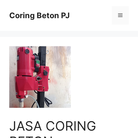
Skip
to
Coring Beton PJ
Menu
content
JASA CORING