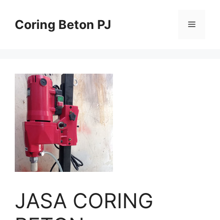
Skip
to
Coring Beton PJ
Menu
content
JASA CORING