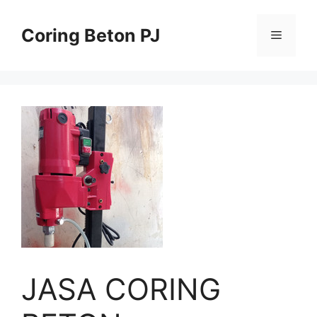
Skip
to
Coring Beton PJ
Menu
content
JASA CORING