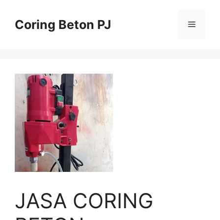
Skip
to
Coring Beton PJ
Menu
content
JASA CORING