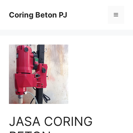
Skip
to
Coring Beton PJ
Menu
content
JASA CORING