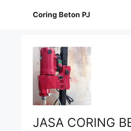
Skip
to
Coring Beton PJ
content
JASA CORING B