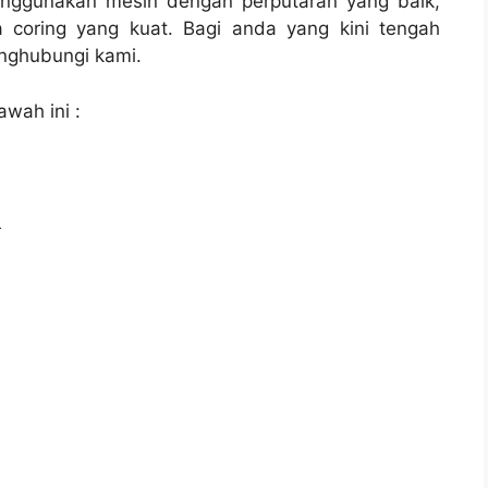
enggunakan mesin dengan perputaran yang baik,
 coring yang kuat. Bagi anda yang kini tengah
ghubungi kami.
awah ini :
l