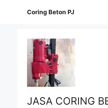
Skip
to
Coring Beton PJ
content
JASA CORING B