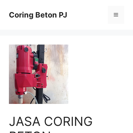
Skip
to
Coring Beton PJ
Menu
content
JASA CORING