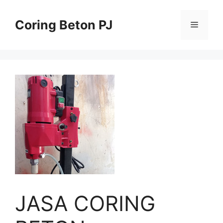
Skip
to
Coring Beton PJ
Menu
content
JASA CORING